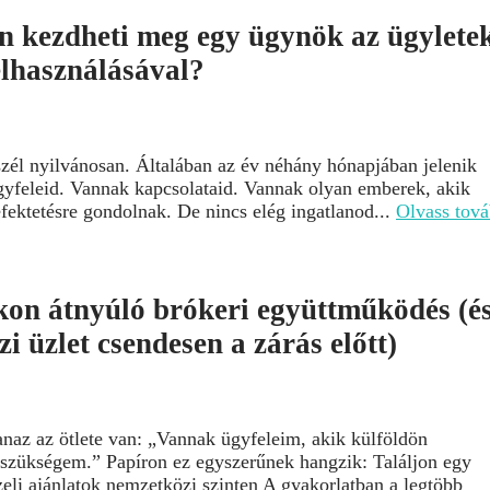
an kezdheti meg egy ügynök az ügylete
elhasználásával?
zél nyilvánosan. Általában az év néhány hónapjában jelenik
gyfeleid. Vannak kapcsolataid. Vannak olyan emberek, akik
fektetésre gondolnak. De nincs elég ingatlanod...
Olvass tov
on átnyúló brókeri együttműködés (é
 üzlet csendesen a zárás előtt)
az az ötlete van: „Vannak ügyfeleim, akik külföldön
 szükségem.” Papíron ez egyszerűnek hangzik: Találjon egy
li ajánlatok nemzetközi szinten A gyakorlatban a legtöbb