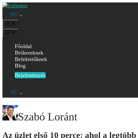
Kilépés
a
HU
tartalomba
Menü
Menü
Főoldal
Brókereknek
Befektetőknek
Blog
Bejelentkezés
HU
Szabó Loránt
Az üzlet első 10 perce: ahol a legtö