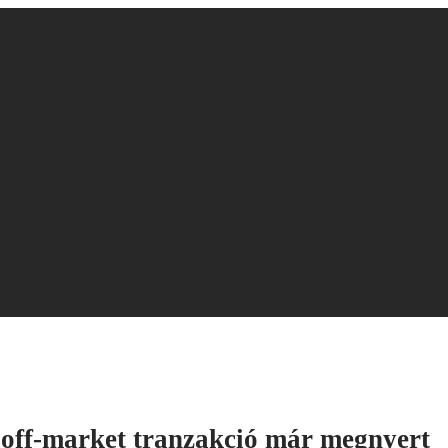
bb off-market tranzakció már megnyert