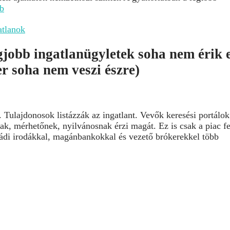
bb
atlanok
egjobb ingatlanügyletek soha nem érik 
er soha nem veszi észre)
 Tulajdonosok listázzák az ingatlant. Vevők keresési portálok
ak, mérhetőnek, nyilvánosnak érzi magát. Ez is csak a piac fe
aládi irodákkal, magánbankokkal és vezető brókerekkel több