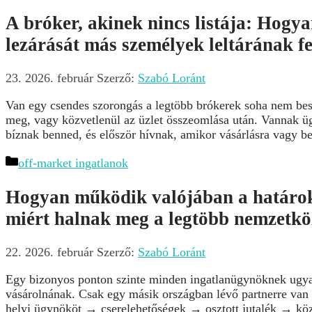
A bróker, akinek nincs listája: Hogy
lezárását más személyek leltárának f
23. 2026. február
Szerző:
Szabó Loránt
Van egy csendes szorongás a legtöbb brókerek soha nem bes
meg, vagy közvetlenül az üzlet összeomlása után. Vannak ü
bíznak benned, és először hívnak, amikor vásárlásra vagy be
Kategória
off-market ingatlanok
Hogyan működik valójában a határok
miért halnak meg a legtöbb nemzetközi
22. 2026. február
Szerző:
Szabó Loránt
Egy bizonyos ponton szinte minden ingatlanügynöknek ugyan
vásárolnának. Csak egy másik országban lévő partnerre van
helyi ügynököt → cserelehetőségek → osztott jutalék → köze