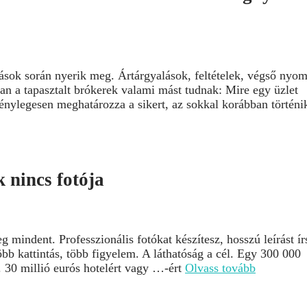
lások során nyerik meg. Ártárgyalások, feltételek, végső nyo
gban a tapasztalt brókerek valami mást tudnak: Mire egy üzlet
ténylegesen meghatározza a sikert, az sokkal korábban történi
 nincs fotója
mindent. Professzionális fotókat készítesz, hosszú leírást ír
öbb kattintás, több figyelem. A láthatóság a cél. Egy 300 000
. 30 millió eurós hotelért vagy …-ért
Olvass tovább