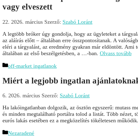
vagy elveszett
22. 2026. március
Szerző:
Szabó Loránt
A legtöbb bróker úgy gondolja, hogy az ügyleteket a tárgya
az aláírás előtt – általában erre összpontosítanak. A valósá
eléri a tárgyalást, az eredmény gyakran már eldöntött. Ami 
általában az első beszélgetésben, a …-ban.
Olvass tovább
Kategória
off-market ingatlanok
Miért a legjobb ingatlan ajánlatoknak
6. 2026. március
Szerző:
Szabó Loránt
Ha lakóingatlanban dolgozik, az ösztön egyszerű: mutass meg 
és minden megtalálható portálra tolod a listát. Több nézet, t
eurós lakás esetében ez a megközelítés tökéletesen működik
Kategória
Nezaradené