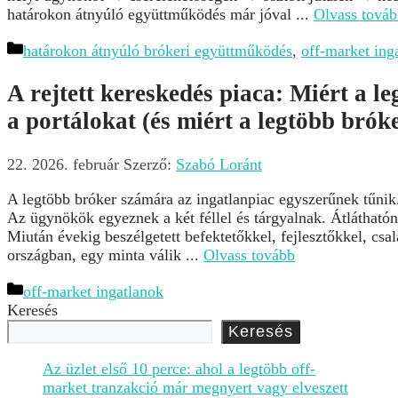
határokon átnyúló együttműködés már jóval ...
Olvass tová
Kategória
határokon átnyúló brókeri együttműködés
,
off-market ing
A rejtett kereskedés piaca: Miért a l
a portálokat (és miért a legtöbb brók
22. 2026. február
Szerző:
Szabó Loránt
A legtöbb bróker számára az ingatlanpiac egyszerűnek tűnik.
Az ügynökök egyeznek a két féllel és tárgyalnak. Átláthatón
Miután évekig beszélgetett befektetőkkel, fejlesztőkkel, cs
országban, egy minta válik ...
Olvass tovább
Kategória
off-market ingatlanok
Keresés
Keresés
Az üzlet első 10 perce: ahol a legtöbb off-
market tranzakció már megnyert vagy elveszett