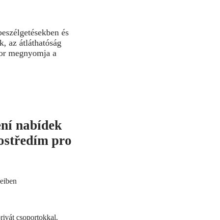
beszélgetésekben és
, az átláthatóság
ikor megnyomja a
ení nabídek
ostředím pro
yeiben
rivát csoportokkal,