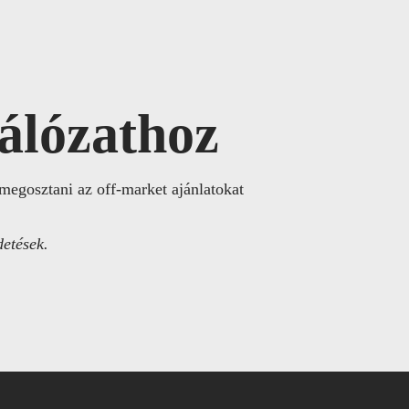
álózathoz
 megosztani az off-market ajánlatokat
detések.