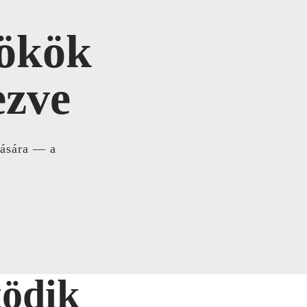
nökök
ezve
tására — a
ödik