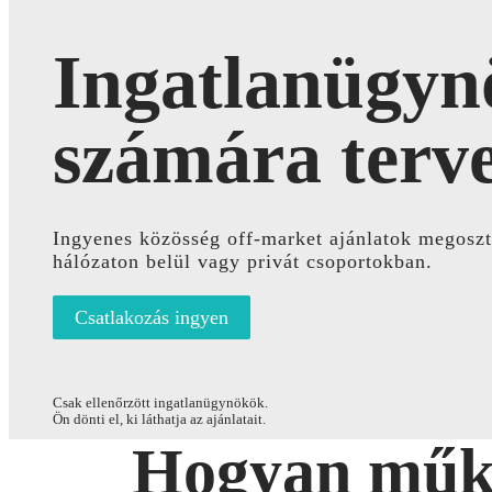
Ingatlanügy
számára terv
Ingyenes közösség off-market ajánlatok megosz
hálózaton belül vagy privát csoportokban.
Csatlakozás ingyen
Csak ellenőrzött ingatlanügynökök.
Ön dönti el, ki láthatja az ajánlatait.
Hogyan műk