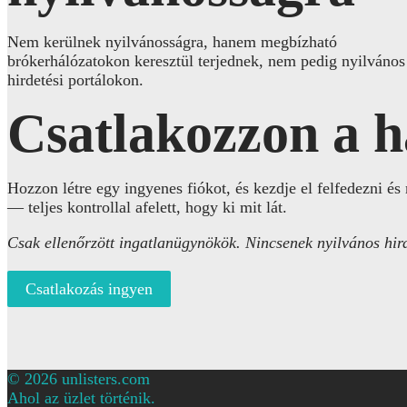
Nem kerülnek nyilvánosságra, hanem megbízható
brókerhálózatokon keresztül terjednek, nem pedig nyilvános
hirdetési portálokon.
Csatlakozzon a h
Hozzon létre egy ingyenes fiókot, és kezdje el felfedezni és
— teljes kontrollal afelett, hogy ki mit lát.
Csak ellenőrzött ingatlanügynökök. Nincsenek nyilvános hir
Csatlakozás ingyen
© 2026 unlisters.com
Ahol az üzlet történik.