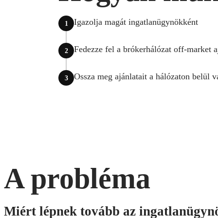
Igazolja magát ingatlanügynökként
Fedezze fel a brókerhálózat off-market aj
Ossza meg ajánlatait a hálózaton belül 
A probléma
Miért lépnek tovább az ingatlanügyn