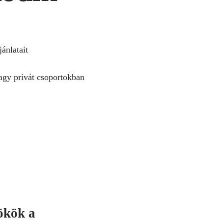
ánlatait
vagy privát csoportokban
ökök a