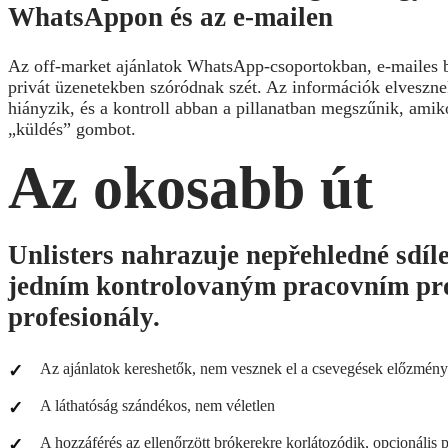
WhatsAppon és az e-mailen
Az off-market ajánlatok WhatsApp-csoportokban, e-mailes 
privát üzenetekben szóródnak szét. Az információk elvesznek
hiányzik, és a kontroll abban a pillanatban megszűnik, am
„küldés” gombot.
Az okosabb út
Unlisters nahrazuje nepřehledné sdíl
jedním kontrolovaným pracovním pr
profesionály.
Az ajánlatok kereshetők, nem vesznek el a csevegések előzmén
A láthatóság szándékos, nem véletlen
A hozzáférés az ellenőrzött brókerekre korlátozódik, opcionális p